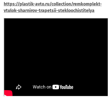
https://plastik-avto.ru/collection/remkomplekt-
vtulok-sharnirov-trapetsii-stekloochistitelya