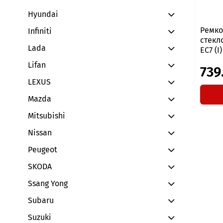
Hyundai
Ремко
Infiniti
стекл
Lada
EC7 (I
Lifan
739
LEXUS
Mazda
Mitsubishi
Nissan
Peugeot
SKODA
Ssang Yong
Subaru
Suzuki