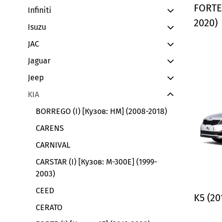
FORTE 
Infiniti
2020)
Isuzu
JAC
Jaguar
Jeep
KIA
BORREGO (I) [Кузов: HM] (2008-2018)
CARENS
CARNIVAL
CARSTAR (I) [Кузов: M-300E] (1999-
2003)
CEED
K5 (20
CERATO