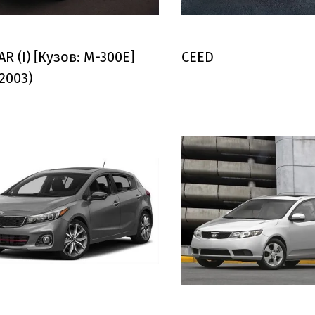
R (I) [Кузов: M-300E]
CEED
2003)