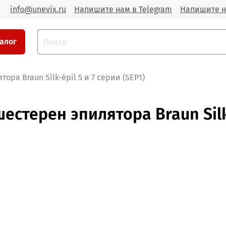
info@unevix.ru
Напишите нам в Telegram
Напишите н
алог
ра Braun Silk-épil 5 и 7 серии (SEP1)
стерен эпилятора Braun Silk-