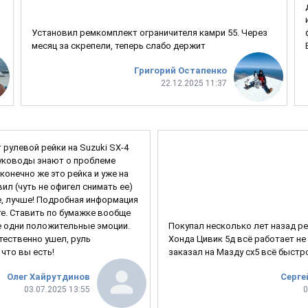
Установил ремкомплект ограничителя камри 55. Через
месяц за скрепели, теперь слабо держит
Григорий Остапенко
22.12.2025 11:37
рулевой рейки на Suzuki SX-4
узуководы знают о проблеме
 конечно же это рейка и уже на
вил (чуть не офигел снимать ее)
, лучше! Подробная информация
те. Ставить по бумажке вообще
е одни положительные эмоции.
Покупал несколько лет назад ре
стественно ушел, руль
Хонда Цивик 5д всё работает не
 что вы есть!
заказал на Мазду сх5 всё быстр
Олег Хайрутдинов
Серге
03.07.2025 13:55
0