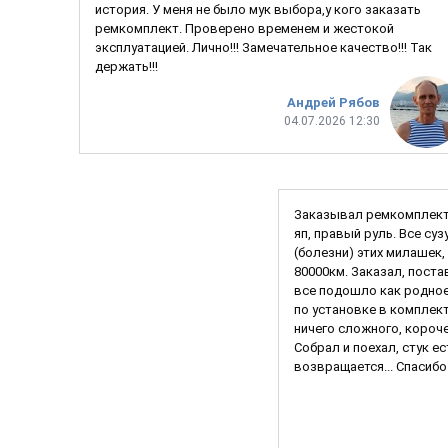
история. У меня не было мук выбора,у кого заказать
ремкомплект. Проверено временем и жестокой
эксплуатацией. Лично!!! Замечательное качество!!! Так
держать!!!
Андрей Рябов
04.07.2026 12:30
Заказывал ремкомплект 
яп, правый руль. Все с
(болезни) этих милашек,
80000км. Заказал, поста
все подошло как родное
по установке в комплек
ничего сложного, короч
Собрал и поехал, стук е
возвращается... Спасибо