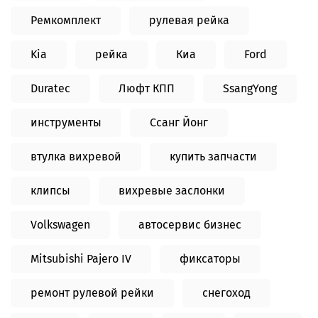
Ремкомплект
рулевая рейка
Kia
рейка
Киа
Ford
Duratec
Люфт КПП
SsangYong
инструменты
Ссанг Йонг
втулка вихревой
купить запчасти
клипсы
вихревые заслонки
Volkswagen
автосервис бизнес
Mitsubishi Pajero IV
фиксаторы
ремонт рулевой рейки
снегоход