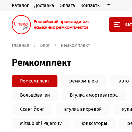
Каталог
Доставка
Оплата
Контакты
Кат
Главная
Блог
Ремкомплект
Ремкомплект
Ремкомплект
ремкомплект
авто
Вольцфваген
Втулка амортизатора
Ссанг Йонг
втулка вихревой
купи
Mitsubishi Pajero IV
фиксаторы
р