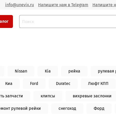
info@unevix.ru
Напишите нам в Telegram
Напишите н
алог
Nissan
Kia
рейка
рулевая 
Киа
Ford
Duratec
Люфт КПП
ть запчасти
клипсы
вихревые заслонки
емонт рулевой рейки
снегоход
Форд