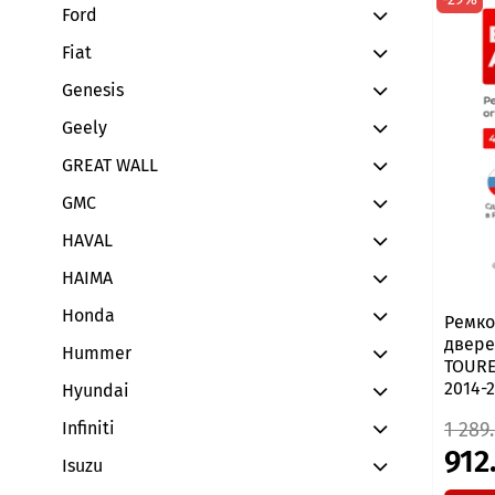
Ford
Fiat
Genesis
Geely
GREAT WALL
GMC
HAVAL
HAIMA
Honda
Ремко
двере
Hummer
TOURER
2014-
Hyundai
Infiniti
1 289
912
Isuzu