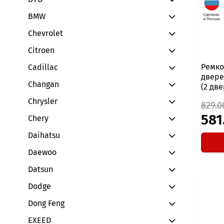
BMW
Chevrolet
Citroen
Ремко
Cadillac
двере
Changan
(2 две
Chrysler
829.0
581
Chery
Daihatsu
Daewoo
Datsun
Dodge
Dong Feng
EXEED