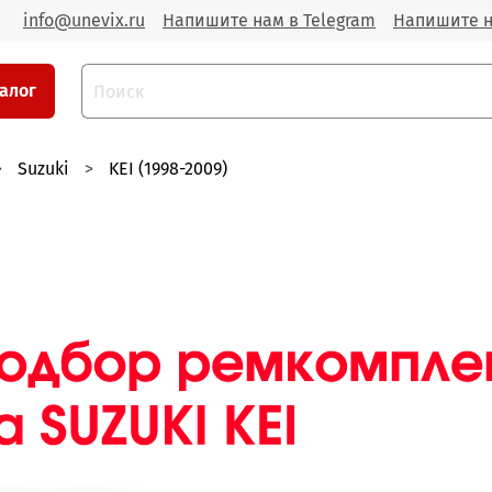
info@unevix.ru
Напишите нам в Telegram
Напишите н
алог
Suzuki
KEI (1998-2009)