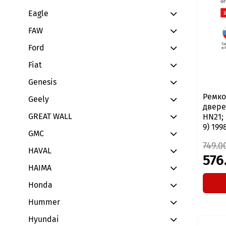
Eagle
FAW
Ford
Fiat
Genesis
Ремко
Geely
двере
GREAT WALL
HN21;
9) 199
GMC
749.0
HAVAL
576
HAIMA
Honda
Hummer
Hyundai