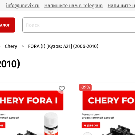
info@unevix.ru
Напишите нам в Telegram
Напишите н
алог
Chery
FORA (I) [Кузов: A21] (2006-2010)
2010)
-39%