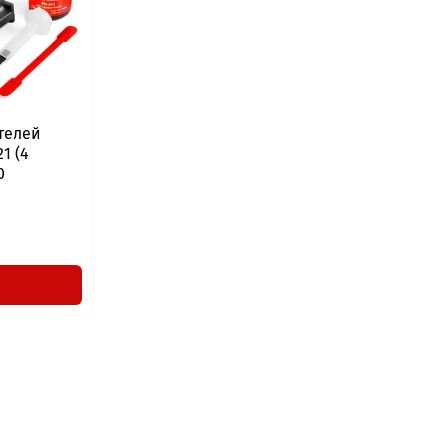
телей
1 (4
0