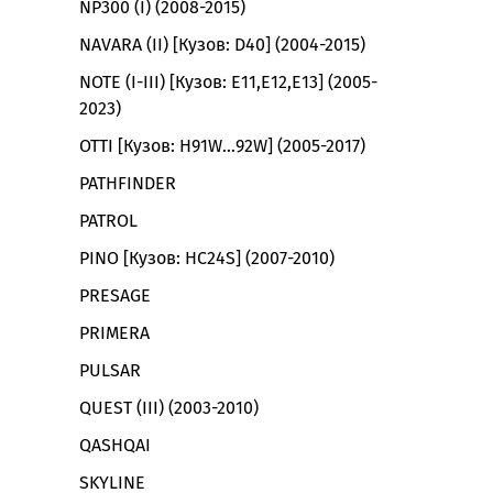
NP300 (I) (2008-2015)
NAVARA (II) [Кузов: D40] (2004-2015)
NOTE (I-III) [Кузов: E11,E12,E13] (2005-
2023)
OTTI [Кузов: H91W…92W] (2005-2017)
PATHFINDER
PATROL
PINO [Кузов: HC24S] (2007-2010)
PRESAGE
PRIMERA
PULSAR
QUEST (III) (2003-2010)
QASHQAI
SKYLINE