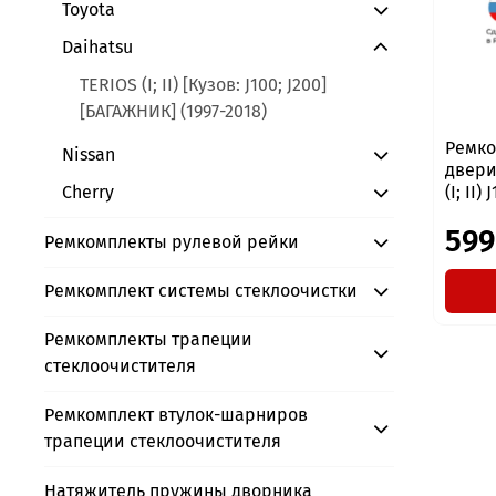
Toyota
Daihatsu
TERIOS (I; II) [Кузов: J100; J200]
[БАГАЖНИК] (1997-2018)
Ремко
Nissan
двери
(I; II)
Cherry
599
Ремкомплекты рулевой рейки
Ремкомплект системы стеклоочистки
Ремкомплекты трапеции
стеклоочистителя
Ремкомплект втулок-шарниров
трапеции стеклоочистителя
Натяжитель пружины дворника