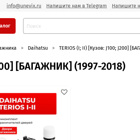
info@unevix.ru
Напишите нам в Telegram
Напишите н
алог
гажника
Daihatsu
TERIOS (I; II) [Кузов: J100; J200] [Б
 J200] [БАГАЖНИК] (1997-2018)