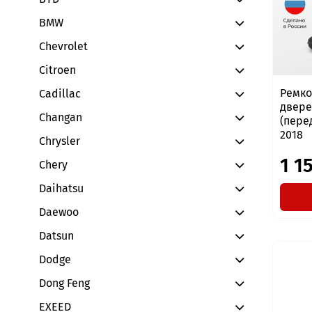
BMW
Chevrolet
Citroen
Ремко
Cadillac
двере
Changan
(пере
2018
Chrysler
1 1
Chery
Daihatsu
Daewoo
Datsun
Dodge
Dong Feng
EXEED