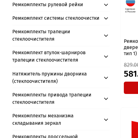
Ремкомплекты рулевой рейки
Ремкомплект системы стеклоочистки
Ремкомплекты трапеции
стеклоочистителя
Ремко
дверей
Ремкомплект втулок-шарниров
тип 1)
трапеции стеклоочистителя
829.0
581
Натяжитель пружины дворника
(стеклоочистителя)
Ремкомплекты привода трапеции
стеклоочистителя
Ремкомплекты механизма
складывания зеркал
Ремкомплекты дроссельной