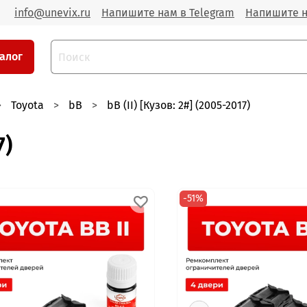
info@unevix.ru
Напишите нам в Telegram
Напишите н
алог
Toyota
bB
bB (II) [Кузов: 2#] (2005-2017)
7)
-51%