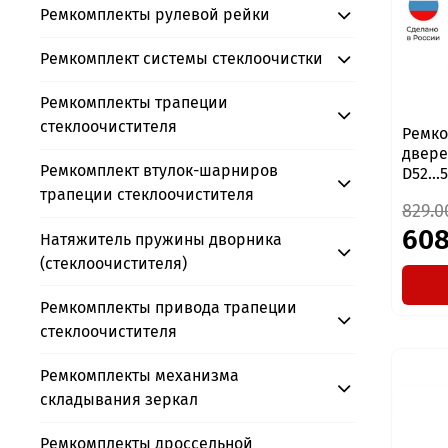
Ремкомплекты рулевой рейки
Ремкомплект системы стеклоочистки
Ремкомплекты трапеции
стеклоочистителя
Ремко
дверей
Ремкомплект втулок-шарниров
D52...
трапеции стеклоочистителя
829.0
608
Натяжитель пружины дворника
(стеклоочистителя)
Ремкомплекты привода трапеции
стеклоочистителя
Ремкомплекты механизма
складывания зеркал
Ремкомплекты дроссельной