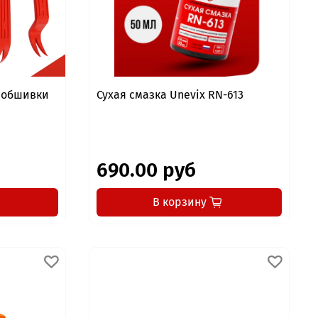
я обшивки
Сухая смазка Unevix RN-613
690.00 руб
В корзину