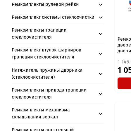
Ремкомплекты рулевой рейки
Ремкомплект системы стеклоочистки
Ремкомплекты трапеции
стеклоочистителя
Ремко
дверей
Ремкомплект втулок-шарниров
двери,
трапеции стеклоочистителя
1 149
1 0
Натяжитель пружины дворника
(стеклоочистителя)
Ремкомплекты привода трапеции
стеклоочистителя
Ремкомплекты механизма
складывания зеркал
Ремкомплекты дроссельной