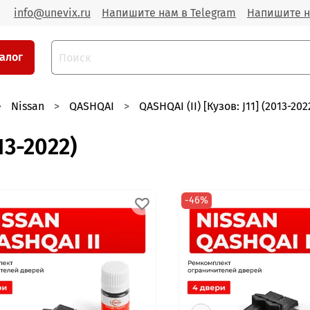
info@unevix.ru
Напишите нам в Telegram
Напишите н
алог
Nissan
QASHQAI
QASHQAI (II) [Кузов: J11] (2013-202
13-2022)
-46%