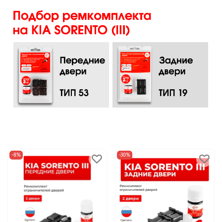
-8%
-30%