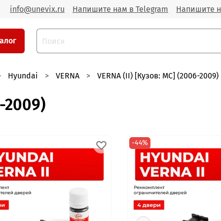
info@unevix.ru
Напишите нам в Telegram
Напишите н
алог
Hyundai
VERNA
VERNA (II) [Кузов: MC] (2006-2009)
6-2009)
-44%