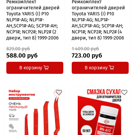
Ремкомплект
Ремкомплект
ограничителей дверей
ограничителей дверей
Toyota YARIS (I) P10
Toyota YARIS (I) P10
NLP1#-AG; NLP1#-
NLP1#-AG; NLP1#-
AH,SCP1#-AG; SCP1#-AH;
AH,SCP1#-AG; SCP1#-AH;
NCP1#; NCP2#; NLP2# (2
NCP1#; NCP2#; NLP2# (4
двери, тип 8) 1999-2006
двери, тип 8) 1999-2006
829.00 руб
1 409.00 руб
588.00 руб
723.00 руб
В корзину
В корзину